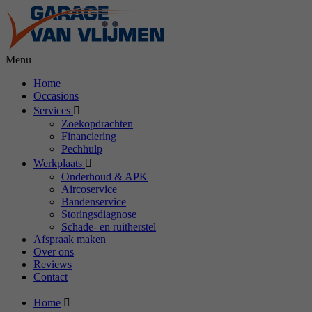
Menu
Home
Occasions
Services
Zoekopdrachten
Financiering
Pechhulp
Werkplaats
Onderhoud & APK
Aircoservice
Bandenservice
Storingsdiagnose
Schade- en ruitherstel
Afspraak maken
Over ons
Reviews
Contact
Home