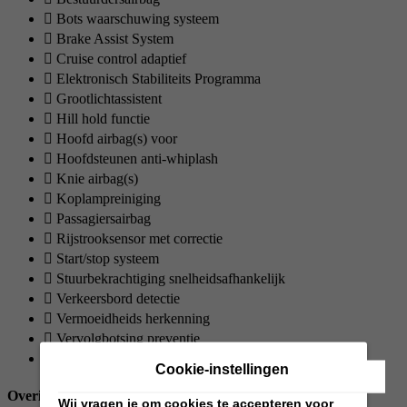
Bots waarschuwing systeem
Brake Assist System
Cruise control adaptief
Elektronisch Stabiliteits Programma
Grootlichtassistent
Hill hold functie
Hoofd airbag(s) voor
Hoofdsteunen anti-whiplash
Knie airbag(s)
Koplampreiniging
Passagiersairbag
Rijstrooksensor met correctie
Start/stop systeem
Stuurbekrachtiging snelheidsafhankelijk
Verkeersbord detectie
Vermoeidheids herkenning
Vervolgbotsing preventie
Zij airbag(s) voor
Cookie-instellingen
Overig
Wij vragen je om cookies te accepteren voor