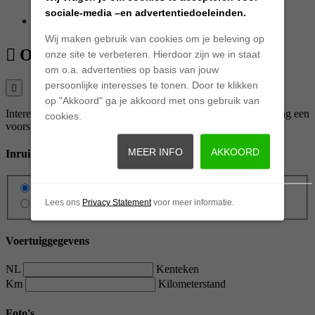
sociale-media –en advertentiedoeleinden.
Dealer onderhouden
Wij maken gebruik van cookies om je beleving op
Offerte aanvragen
onze site te verbeteren. Hierdoor zijn we in staat
om o.a. advertenties op basis van jouw
persoonlijke interesses te tonen. Door te klikken
op "Akkoord" ga je akkoord met ons gebruik van
Interesse in deze Volkswagen? Vraag een offerte aan en ontvang een
cookies.
voorstel op maat.
MEER INFO
AKKOORD
Inruil huidig voertuig
Nee
Lees ons
Privacy Statement
voor meer informatie.
Ja
Voertuiggegevens
NL
Kenteken
Km
Kilometerstand
Foto's