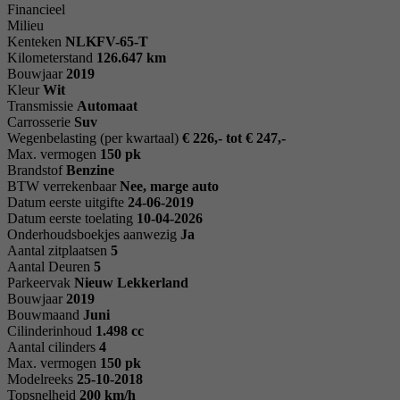
Financieel
Milieu
Kenteken
NL
KFV-65-T
Kilometerstand
126.647 km
Bouwjaar
2019
Kleur
Wit
Transmissie
Automaat
Carrosserie
Suv
Wegenbelasting (per kwartaal)
€ 226,- tot € 247,-
Max. vermogen
150 pk
Brandstof
Benzine
BTW verrekenbaar
Nee, marge auto
Datum eerste uitgifte
24-06-2019
Datum eerste toelating
10-04-2026
Onderhoudsboekjes aanwezig
Ja
Aantal zitplaatsen
5
Aantal Deuren
5
Parkeervak
Nieuw Lekkerland
Bouwjaar
2019
Bouwmaand
Juni
Cilinderinhoud
1.498 cc
Aantal cilinders
4
Max. vermogen
150 pk
Modelreeks
25-10-2018
Topsnelheid
200 km/h