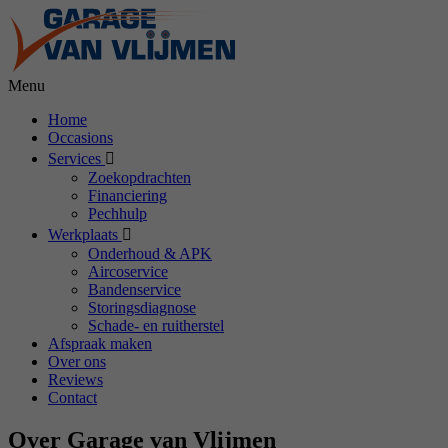
Menu
Home
Occasions
Services
Zoekopdrachten
Financiering
Pechhulp
Werkplaats
Onderhoud & APK
Aircoservice
Bandenservice
Storingsdiagnose
Schade- en ruitherstel
Afspraak maken
Over ons
Reviews
Contact
Over Garage van Vlijmen