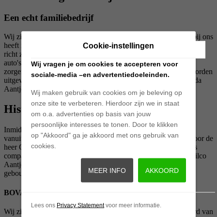
Een echt familiebedrijf
Wij zijn een familiebedrijf gevestigd in Nieuw-Lekkerland en bij ons
heeft ieder familielid zo zijn eigen taken. De heer Wilco Aantjes
Cookie-instellingen
richt zich voornamelijk op de verkoop van nieuwe en gebruikte
auto's. Neef Theo, Sander en Mark. onze eerste klas monteurs,
Wij vragen je om cookies te accepteren voor
zorgen ervoor dat alle reparaties met grote vakbekwaamheid worden
sociale-media –en advertentiedoeleinden.
uitgevoerd. De administratie wordt gedaan door mevrouw Gerda
Aantjes.
Wij maken gebruik van cookies om je beleving op
onze site te verbeteren. Hierdoor zijn we in staat
Historie
om o.a. advertenties op basis van jouw
persoonlijke interesses te tonen. Door te klikken
Inmiddels zo'n 55 jaar geleden is Garage van Vlijmen ontstaan
op "Akkoord" ga je akkoord met ons gebruik van
vanuit het hobbymatig uitvoeren van onderhoud en reparatie door de
cookies.
heer Gerrit van Vlijmen. Sinds 1979 is de heer Teus Aantjes als
compagnon in het bedrijf gekomen en vanaf 2008 ook zoon Wilco
Aantjes. In datzelfde jaar is er een volledig nieuw bedrijfspand
MEER INFO
AKKOORD
gebouwd op de huidige locatie.
BOVAG
Lees ons
Privacy Statement
voor meer informatie.
Wij zijn ook erkend BOVAG-bedrijf. Hierdoor bent u verzekerd van