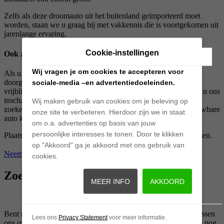
Zelfs als deze droomauto uit het buitenland geïmporteerd moet
worden, staan we u graag bij met vakkennis die is voortgekomen uit
jarenlange ervaring.
Cookie-instellingen
Ook zoekopdrachten voor nieuwe auto’s
Wij vragen je om cookies te accepteren voor
Als u aan ons de specificaties en uw eisen en wensen hebt
doorgegeven, gaan we voor u aan de slag. Dat doen we geheel
sociale-media –en advertentiedoeleinden.
vrijblijvend. Ook als het om een geheel nieuwe auto gaat, kunt u ons
inschakelen met behulp van een zoekopdracht. Wij nemen het
Wij maken gebruik van cookies om je beleving op
zoeken graag voor u uit handen zodat u uiteindelijk een betrouwbare
onze site te verbeteren. Hierdoor zijn we in staat
auto krijgt tegen een scherpe en eerlijke prijs.
om o.a. advertenties op basis van jouw
persoonlijke interesses te tonen. Door te klikken
Plaats uw zoekopdracht bij ons door contact met ons op te nemen.
op "Akkoord" ga je akkoord met ons gebruik van
Neem contact op
cookies.
Zoekopdrachten
MEER INFO
AKKOORD
Bent u op zoek naar een andere (gebruikte) auto? En heeft u tussen
Lees ons
Privacy Statement
voor meer informatie.
ons overzicht van occasions (of op welke andere plek dan ook) nog