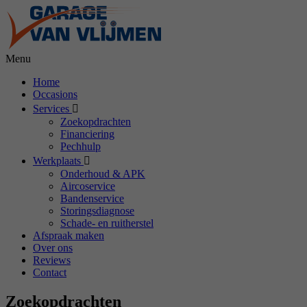
Menu
Home
Occasions
Services
Zoekopdrachten
Financiering
Pechhulp
Werkplaats
Onderhoud & APK
Aircoservice
Bandenservice
Storingsdiagnose
Schade- en ruitherstel
Afspraak maken
Over ons
Reviews
Contact
Zoekopdrachten