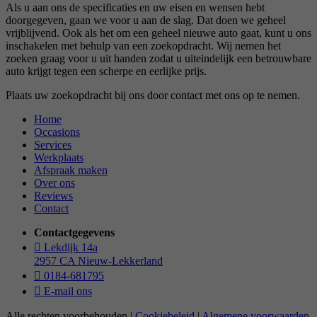
Als u aan ons de specificaties en uw eisen en wensen hebt
doorgegeven, gaan we voor u aan de slag. Dat doen we geheel
vrijblijvend. Ook als het om een geheel nieuwe auto gaat, kunt u ons
inschakelen met behulp van een zoekopdracht. Wij nemen het
zoeken graag voor u uit handen zodat u uiteindelijk een betrouwbare
auto krijgt tegen een scherpe en eerlijke prijs.
Plaats uw zoekopdracht bij ons door contact met ons op te nemen.
Home
Occasions
Services
Werkplaats
Afspraak maken
Over ons
Reviews
Contact
Contactgegevens
Lekdijk 14a
2957 CA Nieuw-Lekkerland
0184-681795
E-mail ons
Alle rechten voorbehouden |
Cookiebeleid
|
Algemene voorwaarden