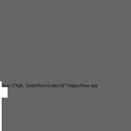
i M Sport 170pk. Trekh/Navi/Leder/18"Velgen/Pano dak