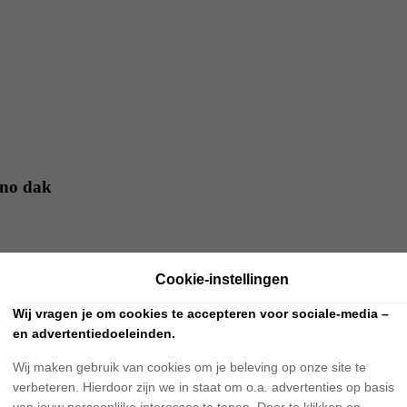
ano dak
 2015 en heeft als transmissie handgeschakeld. De uitvoering is: 118
Cookie-instellingen
Wij vragen je om cookies te accepteren voor sociale-media –
en advertentiedoeleinden.
Wij maken gebruik van cookies om je beleving op onze site te
verbeteren. Hierdoor zijn we in staat om o.a. advertenties op basis
van jouw persoonlijke interesses te tonen. Door te klikken op