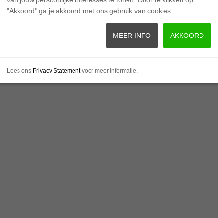
"Akkoord" ga je akkoord met ons gebruik van cookies.
MEER INFO
AKKOORD
Lees ons
Privacy Statement
voor meer informatie.