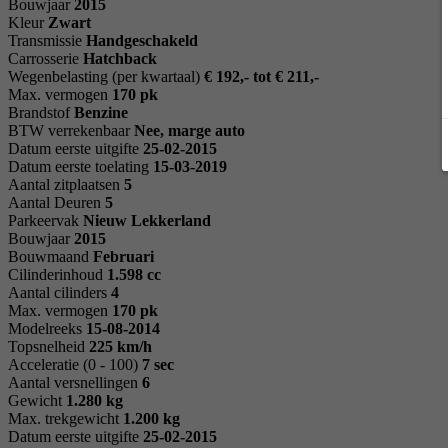
Bouwjaar
2015
Kleur
Zwart
Transmissie
Handgeschakeld
Carrosserie
Hatchback
Wegenbelasting (per kwartaal)
€ 192,- tot € 211,-
Max. vermogen
170 pk
Brandstof
Benzine
BTW verrekenbaar
Nee, marge auto
Datum eerste uitgifte
25-02-2015
Datum eerste toelating
15-03-2019
Aantal zitplaatsen
5
Aantal Deuren
5
Parkeervak
Nieuw Lekkerland
Bouwjaar
2015
Bouwmaand
Februari
Cilinderinhoud
1.598 cc
Aantal cilinders
4
Max. vermogen
170 pk
Modelreeks
15-08-2014
Topsnelheid
225 km/h
Acceleratie (0 - 100)
7 sec
Aantal versnellingen
6
Gewicht
1.280 kg
Max. trekgewicht
1.200 kg
Datum eerste uitgifte
25-02-2015