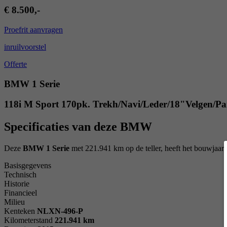
€ 8.500,-
Proefrit aanvragen
inruilvoorstel
Offerte
BMW 1 Serie
118i M Sport 170pk. Trekh/Navi/Leder/18"Velgen/P
Specificaties van deze BMW
Deze
BMW 1 Serie
met 221.941 km op de teller, heeft het bouwjaar
Basisgegevens
Technisch
Historie
Financieel
Milieu
Kenteken
NL
XN-496-P
Kilometerstand
221.941 km