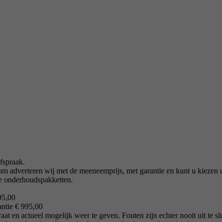
afspraak.
rom adverteren wij met de meeneemprijs, met garantie en kunt u kiezen u
e onderhoudspakketten.
95,00
ntie € 995,00
at en actueel mogelijk weer te geven. Fouten zijn echter nooit uit te slu