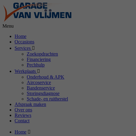
Menu
Home
Occasions
Services
Zoekopdrachten
Financiering
Pechhulp
Werkplaats
Onderhoud & APK
Aircoservice
Bandenservice
Storingsdiagnose
Schade- en ruitherstel
Afspraak maken
Over ons
Reviews
Contact
Home