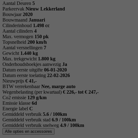
Aantal Deuren
5
Parkeervak
Nieuw Lekkerland
Bouwjaar
2020
Bouwmaand
Januari
Cilinderinhoud
1.498 cc
Aantal cilinders
4
Max. vermogen
150 pk
Topsnelheid
200 km/h
Aantal versnellingen
7
Gewicht
1.440 kg
Max. trekgewicht
1.800 kg
Onderhoudsboekjes aanwezig
Ja
Datum eerste uitgifte
06-01-2020
Datum eerste toelating
22-02-2026
Nieuwprijs
€ 41,-
BTW verrekenbaar
Nee, marge auto
Wegenbelasting (per kwartaal)
€ 226,- tot € 247,-
Co2 emissie
129 g/km
Emissie klasse
6d
Energie label
C
Gemiddeld verbruik
5.6 / 100km
Gemiddeld verbruik stad
6.9 / 100km
Gemiddeld verbruik snelweg
4.9 / 100km
Alle opties en accessoires