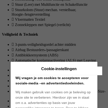
Stuur (Leer) met Multifunctie en Schakelfunctie
Stuurkolom (Stuur) mechan. verstelbaar,
Hoogte-/lengteverstelling
Vloermatten Textiel
Zonnekleppen met Spiegel (verlicht)
Veiligheid & Techniek
3-punts-veiligheidsgordel achter midden
Airbag Bestuurders-/passagierskant
Antiblokkeersysteem (ABS)
Automatische koplampactivering (ALS) met Leaving
Home / Guide-me-home verlichting
Cookie-instellingen
Beschermingssysteem voor inzittenden pro-actief
Centrale vergrendeling met Afstandsbediening
Wij vragen je om cookies te accepteren voor
Elektron. differentieelblokkering (EDS)
sociale-media –en advertentiedoeleinden.
Elektron. stabiliteitsprogramma (ESP)
Isofix-houder voor Kinderzitje aan Achterbank (incl. i-Size-
Wij maken gebruik van cookies om je beleving op
Kinderstoel)
onze site te verbeteren. Hierdoor zijn we in staat
Koplamphoogteregeling
om o.a. advertenties op basis van jouw
Mistachterlicht
persoonlijke interesses te tonen. Door te klikken