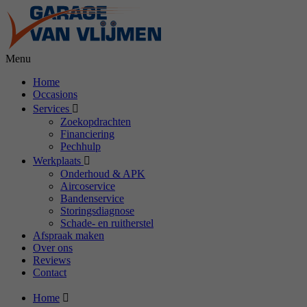
Menu
Home
Occasions
Services
Zoekopdrachten
Financiering
Pechhulp
Werkplaats
Onderhoud & APK
Aircoservice
Bandenservice
Storingsdiagnose
Schade- en ruitherstel
Afspraak maken
Over ons
Reviews
Contact
Home