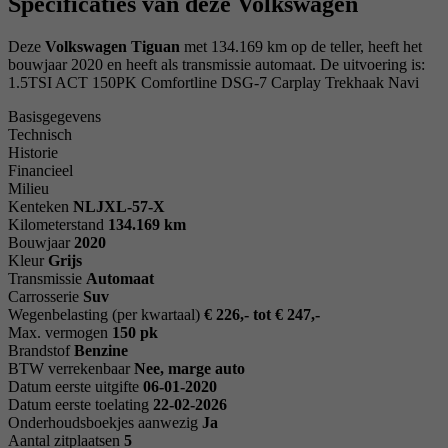
Specificaties van deze Volkswagen
Deze
Volkswagen Tiguan
met 134.169 km op de teller, heeft het
bouwjaar 2020 en heeft als transmissie automaat. De uitvoering is:
1.5TSI ACT 150PK Comfortline DSG-7 Carplay Trekhaak Navi
Basisgegevens
Technisch
Historie
Financieel
Milieu
Kenteken
NL
JXL-57-X
Kilometerstand
134.169 km
Bouwjaar
2020
Kleur
Grijs
Transmissie
Automaat
Carrosserie
Suv
Wegenbelasting (per kwartaal)
€ 226,- tot € 247,-
Max. vermogen
150 pk
Brandstof
Benzine
BTW verrekenbaar
Nee, marge auto
Datum eerste uitgifte
06-01-2020
Datum eerste toelating
22-02-2026
Onderhoudsboekjes aanwezig
Ja
Aantal zitplaatsen
5