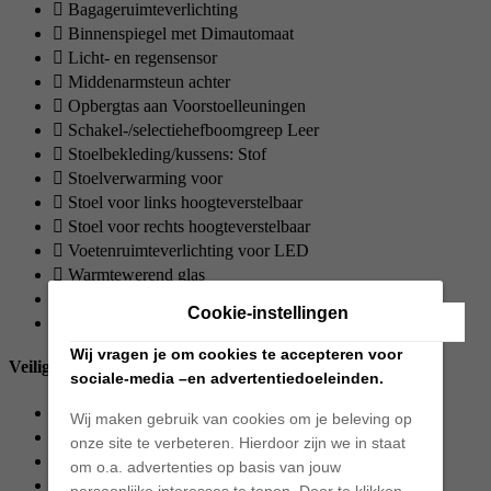
Bagageruimteverlichting
Binnenspiegel met Dimautomaat
Licht- en regensensor
Middenarmsteun achter
Opbergtas aan Voorstoelleuningen
Schakel-/selectiehefboomgreep Leer
Stoelbekleding/kussens: Stof
Stoelverwarming voor
Stoel voor links hoogteverstelbaar
Stoel voor rechts hoogteverstelbaar
Voetenruimteverlichting voor LED
Warmtewerend glas
Zonneklep links met Spiegel (verlicht)
Cookie-instellingen
Zonneklep rechts met Spiegel (verlicht)
Wij vragen je om cookies te accepteren voor
Veiligheid & Techniek
sociale-media –en advertentiedoeleinden.
3. Remlicht
Wij maken gebruik van cookies om je beleving op
Airbag Bestuurders-/passagierskant
onze site te verbeteren. Hierdoor zijn we in staat
Antiblokkeersysteem (ABS)
om o.a. advertenties op basis van jouw
Bandencontrole-indicator
persoonlijke interesses te tonen. Door te klikken