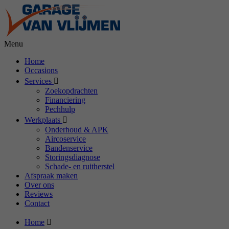
Menu
Home
Occasions
Services
Zoekopdrachten
Financiering
Pechhulp
Werkplaats
Onderhoud & APK
Aircoservice
Bandenservice
Storingsdiagnose
Schade- en ruitherstel
Afspraak maken
Over ons
Reviews
Contact
Home