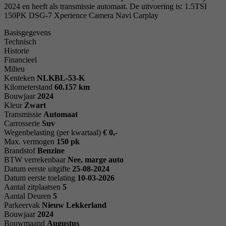
2024 en heeft als transmissie automaat. De uitvoering is: 1.5TSI
150PK DSG-7 Xperience Camera Navi Carplay
Basisgegevens
Technisch
Historie
Financieel
Milieu
Kenteken
NL
KBL-53-K
Kilometerstand
60.157 km
Bouwjaar
2024
Kleur
Zwart
Transmissie
Automaat
Carrosserie
Suv
Wegenbelasting (per kwartaal)
€ 0,-
Max. vermogen
150 pk
Brandstof
Benzine
BTW verrekenbaar
Nee, marge auto
Datum eerste uitgifte
25-08-2024
Datum eerste toelating
10-03-2026
Aantal zitplaatsen
5
Aantal Deuren
5
Parkeervak
Nieuw Lekkerland
Bouwjaar
2024
Bouwmaand
Augustus