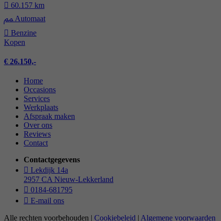
60.157 km
Automaat
Benzine
Kopen
€ 26.150,-
Home
Occasions
Services
Werkplaats
Afspraak maken
Over ons
Reviews
Contact
Contactgegevens
Lekdijk 14a
2957 CA Nieuw-Lekkerland
0184-681795
E-mail ons
Alle rechten voorbehouden |
Cookiebeleid
|
Algemene voorwaarden